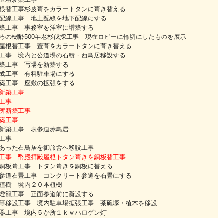
根替工事杉皮葺をカラートタンに葺き替える
配線工事 地上配線を地下配線にする
築工事 事務室を洋室に増築する
ろの樹齢500年老杉伐採工事 現在ロビーに輪切にしたものを展示
屋根替工事 萱葺をカラートタンに葺き替える
工事 境内と公道堺の石積・西鳥居移設する
築工事 写場を新築する
成工事 有料駐車場にする
築工事 座敷の拡張をする
新築工事
工事
所新築工事
築工事
新築工事 表参道赤鳥居
工事
あった石鳥居を御旅舎へ移設工事
工事 幣殿拝殿屋根トタン葺きを銅板替工事
銅板葺工事 トタン葺きを銅板に替える
参道石畳工事 コンクリート参道を石畳にする
植樹 境内２０本植樹
燈籠工事 正面参道前に新設する
等移設工事 境内駐車場拡張工事 茶碗塚・植木を移設
器工事 境内５か所１ｋｗハロゲン灯