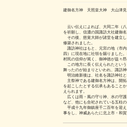
建御名方神 天照皇大神 大山津見
云い伝えによれば、大同二年（八
を祈願し、信濃の国諏訪大社建御名
その後、慈覚大師が諸堂を建立し
修築されました。
諏訪神社はもと、元宮の地（市内
四）に現在地に社領を賜りました。
村民の信仰が篤く、御神徳が益々昂
この地方に長く伝えられたという
舞ったのが始まりといわれ、諏訪神
明治維新後は、社名を諏訪神社と
主祭神である建御名方神は、開拓
を起こしたとする伝承もあることか
えられます。
広くは雨・風の守り神、水の守護
など、他にも合祀されている五柱の
平成十九年御鎮座千二百年を迎え
事をし、神威あらたに北上市・和賀