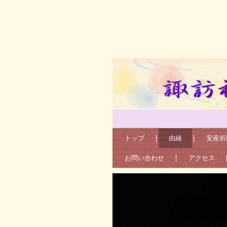
バイト きゅうり 火防祭 車 山車
トップ
由緒
安産祈
お問い合わせ
アクセス