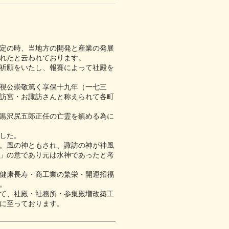
定の時、当地方の開発と産業の発展
れたと云われております。
祈願をいたし、報賽によって社殿を
視公崇敬篤く享保十九年（一七三
訪宮・お諏訪さんと称えられて各町
黒沢尻五郎正任の亡霊を鎮める為に
した。
。風の神ともされ、諏訪の神が神風
」の意であり元は水神であったと考
健康長寿・商工業の繁栄・開運招福
。
て、社殿・社務所・参集殿増改築工
に至っております。