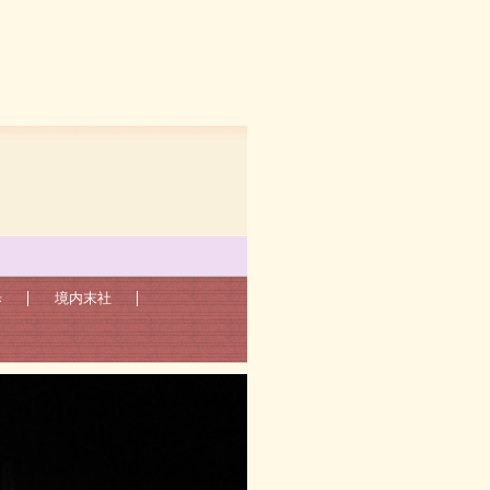
北上市和賀郡鎮座
歩
境内末社