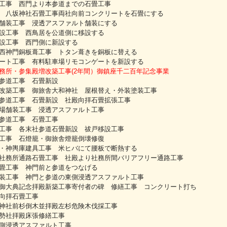
工事 西門より本参道までの石畳工事
 八坂神社石畳工事両社向前コンクリートを石畳にする
舗装工事 浸透アスファルト舗装にする
設工事 西鳥居を公道側に移設する
設工事 西門側に新設する
西神門銅板葺工事 トタン葺きを銅板に替える
ート工事 有料駐車場リモコンゲートを新設する
務所・参集殿増改築工事(2年間）御鎮座千二百年記念事業
参道工事 石畳新設
改築工事 御旅舎大和神社 屋根替え・外装塗装工事
参道工事 石畳新設 社殿向拝石畳拡張工事
場舗装工事 浸透アスファルト工事
参道工事 石畳工事
工事 各末社参道石畳新設 祓戸移設工事
工事 石燈籠・御旅舎燈籠倒壊修復
・神輿庫建具工事 米ヒバにて腰板で断熱する
社務所通路石畳工事 社殿より社務所間バリアフリー通路工事
畳工事 神門前と参道をつなげる
装工事 神門と参道の東側浸透アスファルト工事
御大典記念拝殿新築工事寄付者の碑 修繕工事 コンクリート打ち
向拝石畳工事
神社前杉倒木並拝殿左杉危険木伐採工事
勢社拝殿床張修繕工事
側浸透アスファルト工事