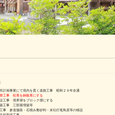
た
市計画事業にて境内を貫く道路工事 昭和２９年全通
替工事 柾葺を銅板葺にする
設工事 境界塀をブロック塀にする
築工事 三部屋増築等
工事 参道舗装・石積み敷砂利・末社灯篭鳥居等の移設
玉垣新築工事