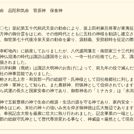
命 品陀和気命 菅原神 保食神
〇七）皇紀第五十代桓武天皇の勅命により、坂上田村麻呂将軍が東夷征
方神の御分霊をはじめ、その他時代とともに五柱の神様を勧請し建立さ
、御世第七十代後冷泉天皇の勅命を蒙り、源頼義、安部頼時を征定の際
幸町地内）に鎮座しておりましたが、八代盛岡藩主・南部家三十三代利
神仏混淆の時代は諏訪山護国寺と云い、一寺一社の社格でした。又、諏
揚されました。
川岸剣舞（廃絶）は諏訪大明神のお告げによって、前九年の役で滅んだ
社の神事芸能でありました。
称され北上市・和賀郡一円の総鎮守・氏神様として旧社格郷社に列しま
の神・軍神として知られ、また農耕神、狩猟神として信仰されています
ら武運の長久と国家安泰の神であり、御祭神名の「ミナカタ」は「水潟
神で五穀豊穣の神で生命の根源・生活の源を守る神であり、家内安全・
神をはじめ、末社の神々の強いみ光を仰ぎ御神徳は広大無辺であります
、奉祝記念大祭を厳粛に壮大に執り行われました。記念事業の一端とし
郡の総鎮守氏神として歴代尊崇変わる事なく、神威益々厳然として現在