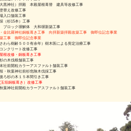
大黒神社）拝殿 本殿屋根葺替 建具等改修工事
塗替え改修工事
場入口舗装工事
採（杉15本）工事
 ブロック塀解体 大和塀新築工事
・金比羅神社銅板葺き工事 向拝新築拝殿改築工事 御即位記念事業
築工事 御即位記念事業
さわら樹齢５００有余年）樹木医による剪定治療工事
コンクリート改修工事
屋根改修・銅板葺き工事
杉の木伐根舗装工事
末社前開粒カラーアスファルト舗装工事
桜・秋葉神社前杉危険木伐採工事
後ろ杉の木１５本間引き工事
(玉垣銅板葺き）改修工事
秋葉神社前開粒カラーアスファルト舗装工事