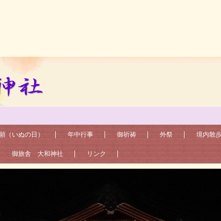
 神社庁
願（いぬの日）
年中行事
御祈祷
外祭
境内散
御旅舎 大和神社
リンク