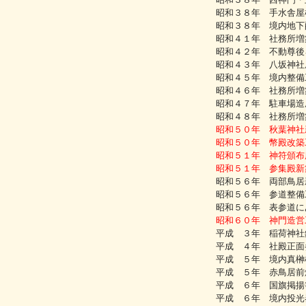
昭和３８年 手水舎屋
昭和３８年 境内地下
昭和４１年 社務所増
昭和４２年 不動尊後
昭和４３年 八坂神社
昭和４５年 境内整備
昭和４６年 社務所増
昭和４７年 駐車場造
昭和４８年 社務所増
昭和５０年 秋葉神社
昭和５０年 幣殿改築
昭和５１年 神符頒布
昭和５１年 参集殿新
昭和５６年 両部鳥居
昭和５６年 参道整備
昭和５６年 表参道に
昭和６０年 神門造営
平成 ３年 稲荷神社
平成 ４年 社殿正面
平成 ５年 境内真榊
平成 ５年 赤鳥居前
平成 ６年 国旗掲揚
平成 ６年 境内投光